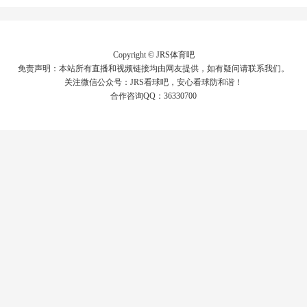
Copyright © JRS体育吧
免责声明：本站所有直播和视频链接均由网友提供，如有疑问请联系我们。
关注微信公众号：JRS看球吧，安心看球防和谐！
合作咨询QQ：36330700