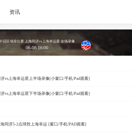
资讯
中冠区域排位赛 上海同济vs上海幸运星 全场录像
06-08 16:00
济vs上海幸运星上半场录像[小窗口/手机/Pad观看]
济vs上海幸运星下半场录像[小窗口/手机/Pad观看]
海同济5-2点球胜上海幸运 [窗口/手机/PAD观看]