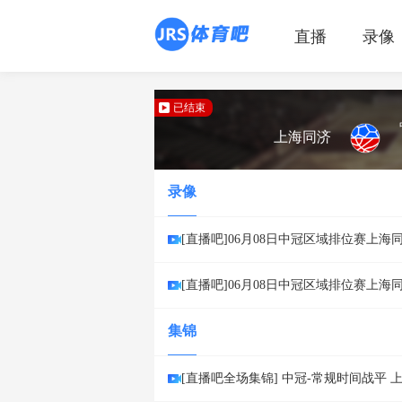
直播
录像
已结束
上海同济
上海幸运星
录像
[直播吧]06月08日中冠区域排位赛上海同
[直播吧]06月08日中冠区域排位赛上海同
集锦
[直播吧全场集锦] 中冠-常规时间战平 上