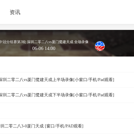
资讯
中冠分组赛第3轮 深圳二零二八vs厦门鹭建天成 全场录像
06-06 14:00
深圳二零二八vs厦门鹭建天成上半场录像[小窗口/手机/Pad观看]
深圳二零二八vs厦门鹭建天成下半场录像[小窗口/手机/Pad观看]
二零二八3-0厦门天成 [窗口/手机/PAD观看]