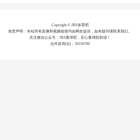
Copyright © JRS体育吧
免责声明：本站所有直播和视频链接均由网友提供，如有疑问请联系我们。
关注微信公众号：JRS看球吧，安心看球防和谐！
合作咨询QQ：36330700