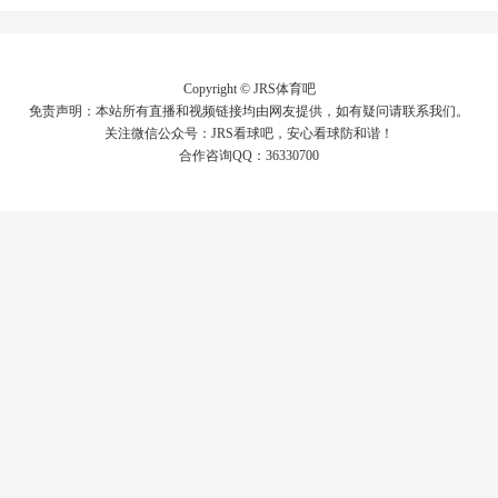
Copyright © JRS体育吧
免责声明：本站所有直播和视频链接均由网友提供，如有疑问请联系我们。
关注微信公众号：JRS看球吧，安心看球防和谐！
合作咨询QQ：36330700