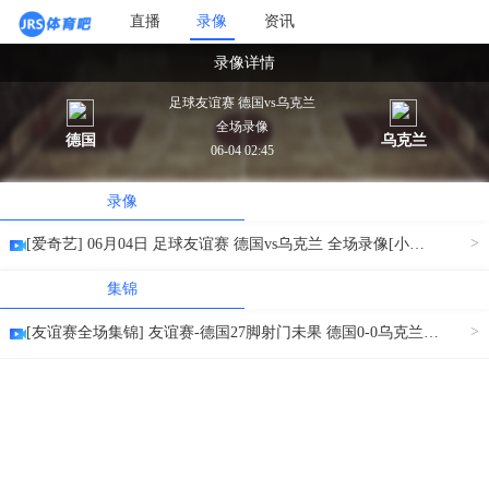
直播
录像
资讯
录像详情
足球友谊赛 德国vs乌克兰
全场录像
德国
乌克兰
06-04 02:45
录像
>
[爱奇艺] 06月04日 足球友谊赛 德国vs乌克兰 全场录像[小窗口/手机/Pad观看]
集锦
>
[友谊赛全场集锦] 友谊赛-德国27脚射门未果 德国0-0乌克兰 [窗口/手机/PAD观看]